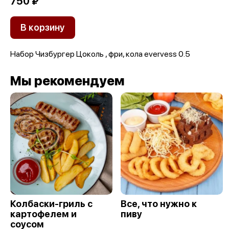
750 ₽
В корзину
Набор Чизбургер Цоколь , фри, кола evervess 0.5
Мы рекомендуем
Колбаски-гриль с
Все, что нужно к
картофелем и
пиву
соусом