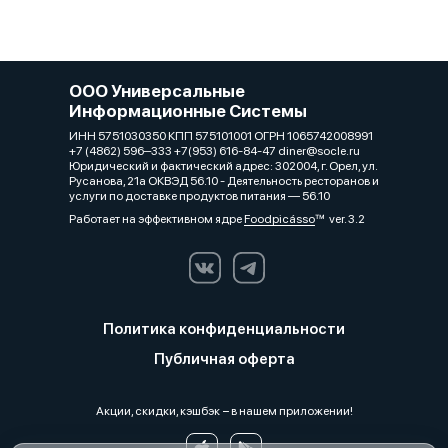
ООО Универсальные
Информационные Системы
ИНН 5751030350 КПП 575101001 ОГРН 1065742008991
+7 (4862) 596‒333 +7(953) 616-84-47 diner@socle.ru
Юридический и фактический адрес: 302004, г. Орел, ул.
Русанова, 21а ОКВЭД 56.10 - Деятельность ресторанов и
услуги по доставке продуктов питания — 56.10
Работает на эффективном ядре
Foodpicásso
ver. 3.2
Политика конфиденциальности
Публичная оферта
Акции, скидки, кэшбэк − в нашем приложении!