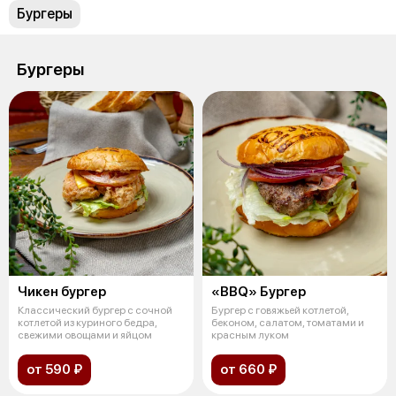
Бургеры
Бургеры
Чикен бургер
«BBQ» Бургер
Классический бургер с сочной
Бургер с говяжьей котлетой,
котлетой из куриного бедра,
беконом, салатом, томатами и
свежими овощами и яйцом
красным луком
от 590 ₽
от 660 ₽