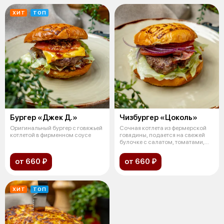
ХИТ
ТОП
Бургер «Джек Д.»
Чизбургер «Цоколь»
Оригинальный бургер с говяжьей
Сочная котлета из фермерской
котлетой в фирменном соусе
говядины, подается на свежей
булочке с салатом, томатами,
кра
от 660 ₽
от 660 ₽
ХИТ
ТОП