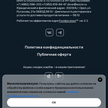
ИНН 5751030350 КПП 575101001 ОГРН 1065742008991
+7 (4862) 596‒333 +7(953) 616-84-47 diner@socle.ru
Юридический и фактический адрес: 302004, г. Орел, ул.
Русанова, 21а ОКВЭД 56.10 - Деятельность ресторанов и
услуги по доставке продуктов питания — 56.10
Работает на эффективном ядре
Foodpicásso
ver. 3.2
Политика конфиденциальности
Публичная оферта
Акции, скидки, кэшбэк − в нашем приложении!
Мы используем куки.
Пользуясь сайтом, вы даёте согласие на
обработку файлов cookie вашего браузера и использование
аналитических сервисов согласно нашей
политике
конфиденциальности
.
ОК