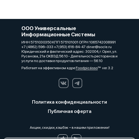
ООО Универсальные
Информационные Системы
ИНН 5751030350 КПП 575101001 ОГРН 1065742008991
+7 (4862) 596‒333 +7(953) 616-84-47 diner@socle.ru
Юридический и фактический адрес: 302004, г. Орел, ул.
Русанова, 21а ОКВЭД 56.10 - Деятельность ресторанов и
услуги по доставке продуктов питания — 56.10
Работает на эффективном ядре
Foodpicásso
ver. 3.2
Политика конфиденциальности
Публичная оферта
Акции, скидки, кэшбэк − в нашем приложении!