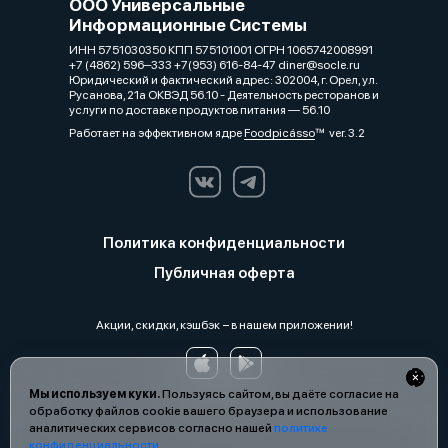
ООО Универсальные
Информационные Системы
ИНН 5751030350 КПП 575101001 ОГРН 1065742008991
+7 (4862) 596‒333 +7(953) 616-84-47 diner@socle.ru
Юридический и фактический адрес: 302004, г. Орел, ул.
Русанова, 21а ОКВЭД 56.10 - Деятельность ресторанов и
услуги по доставке продуктов питания — 56.10
Работает на эффективном ядре
Foodpicásso
ver. 3.2
Политика конфиденциальности
Публичная оферта
Акции, скидки, кэшбэк − в нашем приложении!
Мы используем куки.
Пользуясь сайтом, вы даёте согласие на
обработку файлов cookie вашего браузера и использование
аналитических сервисов согласно нашей
политике
конфиденциальности
.