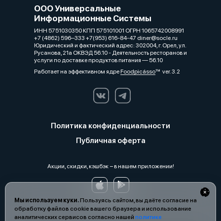
ООО Универсальные
Информационные Системы
ИНН 5751030350 КПП 575101001 ОГРН 1065742008991
+7 (4862) 596‒333 +7(953) 616-84-47 diner@socle.ru
Юридический и фактический адрес: 302004, г. Орел, ул.
Русанова, 21а ОКВЭД 56.10 - Деятельность ресторанов и
услуги по доставке продуктов питания — 56.10
Работает на эффективном ядре
Foodpicásso
ver. 3.2
Политика конфиденциальности
Публичная оферта
Акции, скидки, кэшбэк − в нашем приложении!
Мы используем куки.
Пользуясь сайтом, вы даёте согласие на
обработку файлов cookie вашего браузера и использование
аналитических сервисов согласно нашей
политике